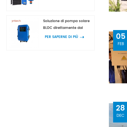
1500w 2200w
Soluzione di pompa solare
BLDC direttamente dal
05
produttore
PER SAPERNE DI PIÙ
FEB
28
DEC