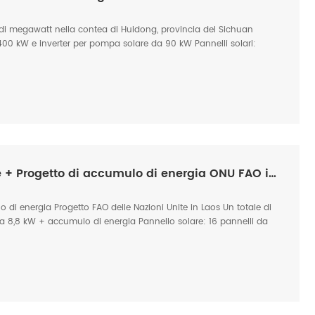
 di megawatt nella contea di Huidong, provincia del Sichuan
 400 kW e inverter per pompa solare da 90 kW Pannelli solari:
, 16 in serie per gruppo Portata idrica: la portata idrica annua è
lo di energia: pacco batterie di accumulo di energia
 Vdc. Usi: irrigazione di terreni agricoli e acqua potabile
g, provincia del Sichuan
Sistema di irrigazione solare + Progetto di accumulo di energia ONU FAO in Laos
o di energia Progetto FAO delle Nazioni Unite in Laos Un totale di
 da 8,8 kW + accumulo di energia Pannello solare: 16 pannelli da
inverter per pompa solare da 4 kW Pompa: pompa da 5 CV Armadio
del caricabatterie solare Batteria: 26 batterie da 12 V 100 Ah in
gricola Posizione: Phonesaard, Pok Village - Laos Sistema di
o di energia Pannello: 12 pannelli da 550 W in una sola stringa
da 3 kW Pompa: pompa da 5 CV Armadio di controllo EMS da 20 kW
 Applicazione: irrigazione agricola Luogo: Sompoi, Boungkeo, Inthy,