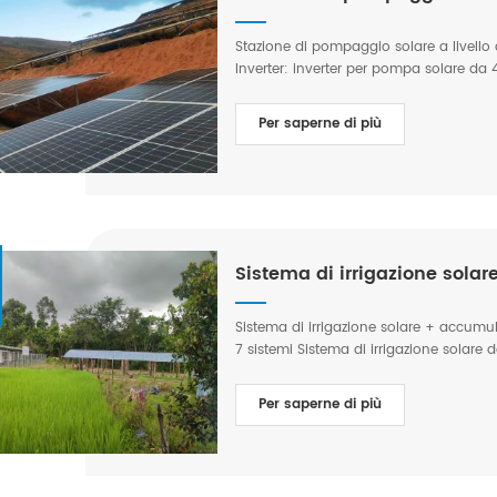
Stazione di pompaggio solare a livello
Inverter: inverter per pompa solare da
540W*2176 pezzi, 136 gruppi in parallelo
superiore a 300.000 metri cubi Accumu
Per saperne di più
personalizzato, capacità 56,32 kWh/563,2
residenziale Località: contea di Huidon
Sistema di irrigazione solare + accumul
7 sistemi Sistema di irrigazione solare
550 W in una sola stringa Inverter: 
di controllo EMS da 20 kW con controllo 
Per saperne di più
una stringa Applicazione: irrigazione a
irrigazione solare da 6,6 kW + accumul
Inverter: inverter per pompa solare 
con controllo del caricabatterie solare