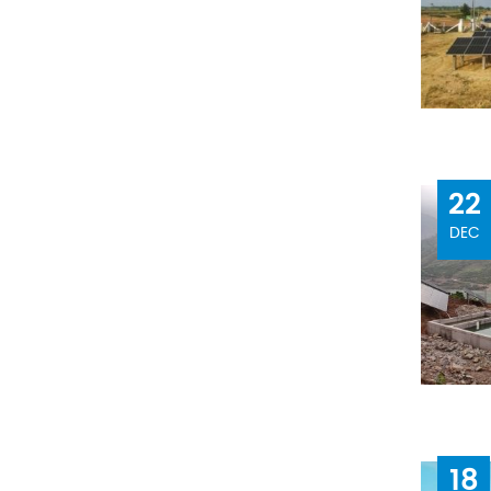
22
DEC
18