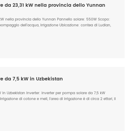
e da 23,31 kW nella provincia dello Yunnan
kW nella provincia dello Yunnan Pannello solare: 550W Scopo:
pompaggio dell'acqua, irrigazione Ubicazione: contea di Ludian,
nan
e da 7,5 kW in Uzbekistan
in Uzbekistan Inverter: inverter per pompa solare da 7,5 kW
gazione di cotone e meli, l'area di irrigazione è di circa 2 ettari, il
tto la pellicola Posizione: Uzbekistan