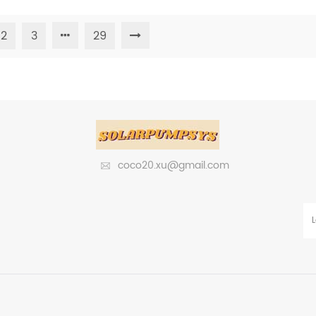
villaggio di Oudomxay - Laos Sistema d
pannelli da 550 W in una stringa, in 2 
2
3
29
pompa da 7,5 CV Armadio di controllo 
Applicazione: irrigazione agricola Posiz
coco20.xu@gmail.com