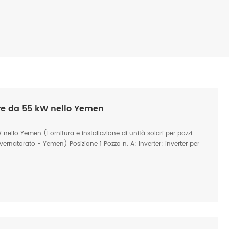
re da 55 kW nello Yemen
ello Yemen (Fornitura e installazione di unità solari per pozzi
ernatorato - Yemen) Posizione 1 Pozzo n. A: Inverter: inverter per
 m Capacità: 55 m³/h Potenza motore: 45 kW Scopo: Irrigazione
Mahrah, Yemen