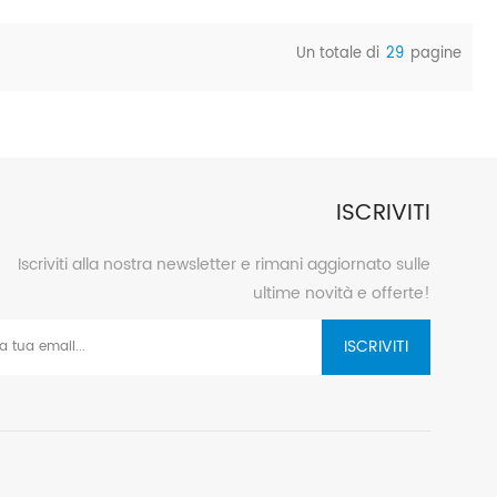
i irrigazione solare da 13 kW + accumulo di energia Pannello: 12
paralleli. .Inverter: inverter per pompa solare da 5,5 kW Pompa:
Un totale di
29
pagine
EMS da 26 kW con controllo del caricabatterie solare
ione: Villaggio Sok - Laos
ISCRIVITI
Iscriviti alla nostra newsletter e rimani aggiornato sulle
ultime novità e offerte!
ISCRIVITI