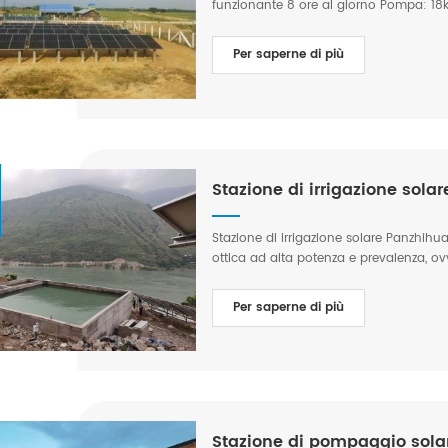
funzionante 8 ore al giorno Pompa: 18kW 
Myanmar
Per saperne di più
Stazione di irrigazione sola
Stazione di irrigazione solare Panzhihu
ottica ad alta potenza e prevalenza, ov
il divario tecnologico nazionale. 1. Po
montagna. 2. Prevalenza della pompa s
Per saperne di più
L'assunzione media giornaliera di acqua
produzione di energia solare supera i 
ridurre le emissioni di carbonio di 520
gestione intelligente, realizza il contr
Applicazione: irrigazione agricola Luog