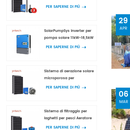
SolarPumpSys
PER SAPERNE DI PIÙ
29
APR
SolarPumpSys Inverter per
pompa solare 11kW~18,5kW
PER SAPERNE DI PIÙ
Sistema di aerazione solare
microporosa per
l'acquacoltura
PER SAPERNE DI PIÙ
06
MAR
Sistema di filtraggio per
laghetti per pesci Aeratore
per fontane 750w 1100w
PER SAPERNE DI PIÙ