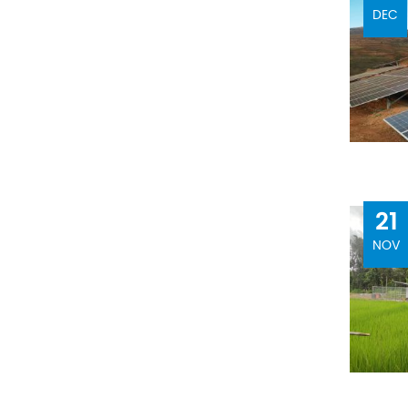
DEC
21
NOV