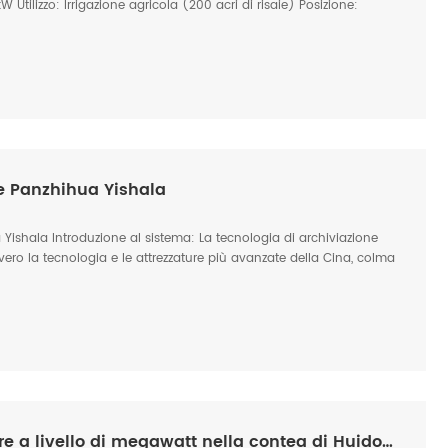
Utilizzo: Irrigazione agricola (200 acri di risaie) Posizione:
re Panzhihua Yishala
a Yishala Introduzione al sistema: La tecnologia di archiviazione
vero la tecnologia e le attrezzature più avanzate della Cina, colma
mpaggio dell'acqua a due stadi, deviazione dell'acqua verso la
uperiore a 1000 m, potenza nominale superiore a 1000 kW. 3.
 è di 852 m³, la fornitura idrica annuale è di 312.400 m³. 4. La
1100 kWh/giorno, consentendo di risparmiare 9125 kWh all'anno,
0 kg/anno e alimentare le stazioni base 5G. 5. Piattaforma cloud di
ollo automatico del sistema di sollevamento dell'acqua.
o: Villaggio Yishala, Panzhihua, provincia del Sichuan
Stazione di pompaggio solare a livello di megawatt nella contea di Huidong, provincia del Sichuan