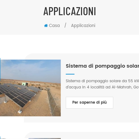
APPLICAZIONI
/
Casa
Applicazioni
Sistema di pompaggio sola
Sistema di pompaggio solare da 55 kW n
d'acqua in 4 località ad Al-Mahrah, Gov
pompa solare da 55 kW Dislivello: 400
agricola Posizione: Governatorato di 
Per saperne di più