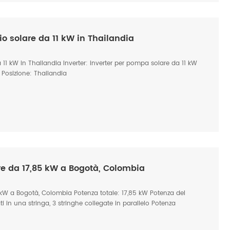
o solare da 11 kW in Thailandia
 11 kW in Thailandia Inverter: inverter per pompa solare da 11 kW
a Posizione: Thailandia
e da 17,85 kW a Bogotà, Colombia
kW a Bogotà, Colombia Potenza totale: 17,85 kW Potenza del
ti in una stringa, 3 stringhe collegate in parallelo Potenza
: 15 kW Portata dell'acqua della pompa di superficie: 144 m³/h
 Bogotà, Colombia Applicazione: irrigazione agricola