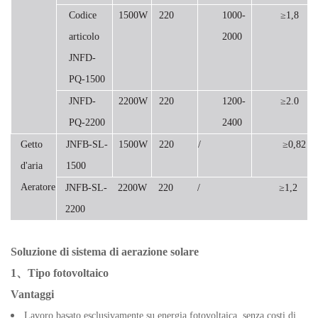
Codice
1500W
220
1000-
≥1,8
articolo
2000
JNFD-
PQ-1500
JNFD-
2200W
220
1200-
≥2.0
PQ-2200
2400
Getto
JNFB-SL-
1500W
220
/
≥0,82
d'aria
1500
Aeratore
JNFB-SL-
2200W
220
/
≥1,2
2200
Soluzione di sistema di aerazione solare
1、Tipo fotovoltaico
Vantaggi
Lavoro basato esclusivamente su energia fotovoltaica, senza costi di