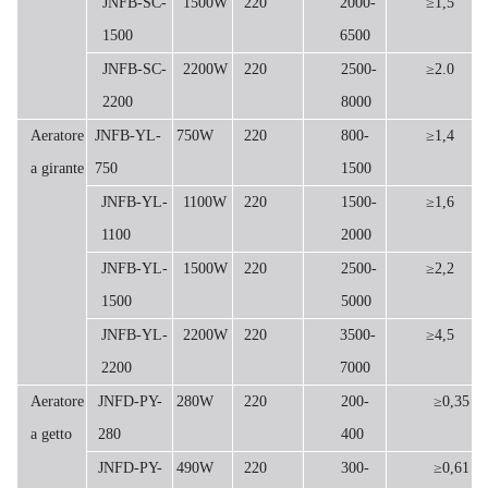
JNFB-SC-
1500W
220
2000-
≥1,5
1500
6500
JNFB-SC-
2200W
220
2500-
≥2.0
2200
8000
Aeratore
JNFB-YL-
750W
220
800-
≥1,4
a girante
750
1500
JNFB-YL-
1100W
220
1500-
≥1,6
1100
2000
JNFB-YL-
1500W
220
2500-
≥2,2
1500
5000
JNFB-YL-
2200W
220
3500-
≥4,5
2200
7000
Aeratore
JNFD-PY-
280W
220
200-
≥0,35
a getto
280
400
JNFD-PY-
490W
220
300-
≥0,61