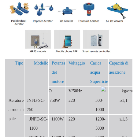
Tipo
Modello
Potenza
Voltaggio
Carica
Capacità di
del
acqua
aerazione
motore
Superficie
O
V/50Hz
kg/ora
Aeratore
JNFB-SC-
750W
220
500-
≥1,1
a ruota a
750
1000
pale
JNFD-SC-
1100W
220
1200-
≥1,3
1100
5000