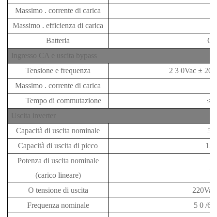
Massimo
.
corrente di carica
Massimo
.
efficienza di carica
≥
Batteria
G
Ingresso CA e uscita bypass
Tensione e frequenza
2
3
0Vac
±
20%
Massimo
.
corrente di carica
Tempo di commutazione
≤
Uscita inverter
Capacità di uscita nominale
50
Capacità di uscita di picco
15
Potenza di uscita nominale
5
(carico lineare)
O
tensione di uscita
220Va
Frequenza nominale
5
0
/60