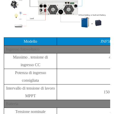
Modello
JNF5K
Ingresso fotovoltaico
Massimo
.
tensione di
48
ingresso CC
Potenza di ingresso
7
consigliata
Intervallo di tensione di lavoro
150
~
MPPT
Batteria
Tensione nominale
48