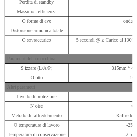
Perdita di standby
≤
Massimo
.
efficienza
O
forma di ave
onda s
Distorsione armonica totale
O
sovraccarico
5 secondi
@
≥
Carico al 130%
1
Parametri della macchina
S
izzare
(L/A/P)
315mm
*
4
O
otto
10 
Altri parametri
Livello di protezione
I
N
oise
<
Metodo di raffreddamento
Raffredda
O
temperatura di lavoro
-25
Temperatura di conservazione
-2
5