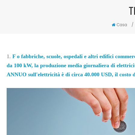
T
/
Casa
1.
F
o fabbriche, scuole, ospedali e altri edifici commer
da 100 kW, la produzione media giornaliera di elettrici
ANNUO sull'elettricità è di circa 40.000 USD, il costo d