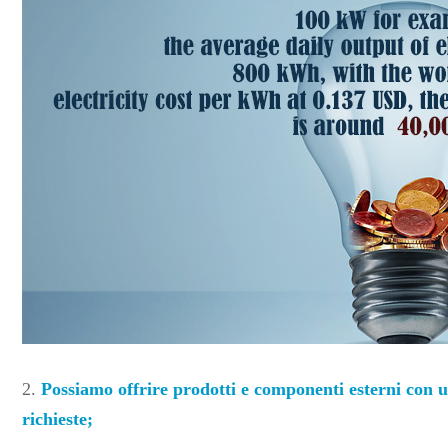
2.
Possiamo offrire prodotti e componenti esterni con u
richieste;