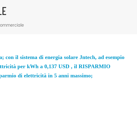
LE
à commerciale
ma; con il sistema di energia solare Jntech, ad esempio
ettricità per kWh a 0,137 USD
, il RISPARMIO
parmio di elettricità in 5 anni
massimo;