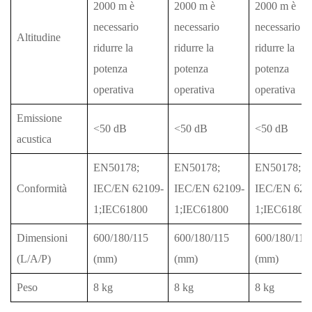
2000 m è
2000 m è
2000 m è
necessario
necessario
necessario
Altitudine
ridurre la
ridurre la
ridurre la
potenza
potenza
potenza
operativa
operativa
operativa
Emissione
<50 dB
<50 dB
<50 dB
acustica
EN50178;
EN50178;
EN50178;
Conformità
IEC/EN 62109-
IEC/EN 62109-
IEC/EN 621
1;IEC61800
1;IEC61800
1;IEC61800
Dimensioni
600/180/115
600/180/115
600/180/115
(L/A/P)
(mm)
(mm)
(mm)
Peso
8 kg
8 kg
8 kg