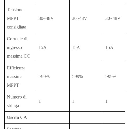
Tensione
MPPT
30~48V
30~48V
30~48V
consigliata
Corrente di
ingresso
15A
15A
15A
massima CC
Efficienza
massima
>99%
>99%
>99%
MPPT
Numero di
1
1
1
stringa
Uscita CA